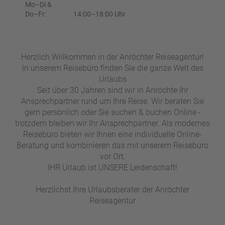
e
r
Mo–Di &
n
Do–Fr:
14:00–18:00 Uhr
ef
U
it
n
s
s
Herzlich Willkommen in der Anröchter Reiseagentur!
e
In unserem Reisebüro finden Sie die ganze Welt des
r
Urlaubs
e
Seit über 30 Jahren sind wir in Anröchte Ihr
P
Ansprechpartner rund um Ihre Reise. Wir beraten Sie
a
gern persönlich oder Sie suchen & buchen Online -
rt
trotzdem bleiben wir Ihr Ansprechpartner. Als modernes
n
Reisebüro bieten wir Ihnen eine individuelle Online-
e
Beratung und kombinieren das mit unserem Reisebüro
r
vor Ort.
IHR Urlaub ist UNSERE Leidenschaft!
Herzlichst Ihre Urlaubsberater der Anröchter
Reiseagentur