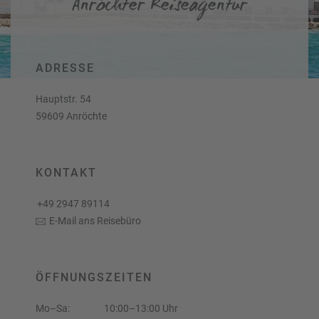
Anröchter Reiseagentur
a
r
at
h
s
rt
L
e
a
R
n
ADRESSE
st
e
M
i
Hauptstr. 54
in
s
59609 Anröchte
ut
e
e
e
U
x
rl
p
KONTAKT
a
e
u
rt
+49 2947 89114
b
e
E-Mail ans Reisebüro
n
W
o
or
n
ld
t
ÖFFNUNGSZEITEN
of
o
B
u
Mo–Sa:
10:00–13:00 Uhr