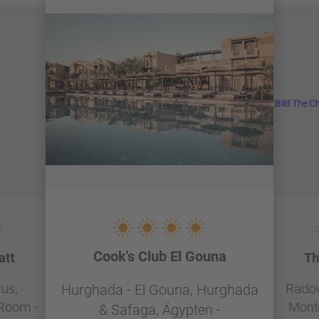
Cook's Club El Gouna
att
Th
rus,
Radovi
Hurghada - El Gouna, Hurghada
 Room -
Mont
& Safaga, Ägypten -