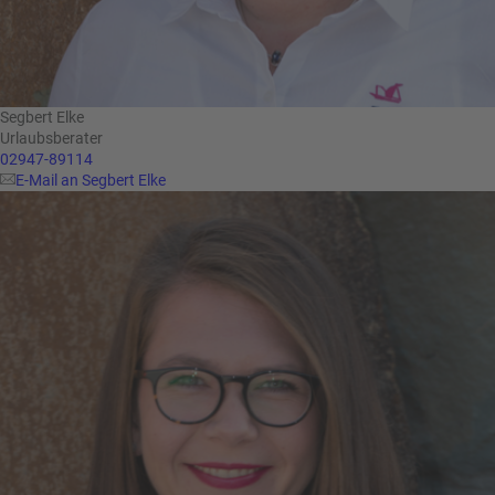
Segbert Elke
Urlaubsberater
02947-89114
E-Mail an Segbert Elke