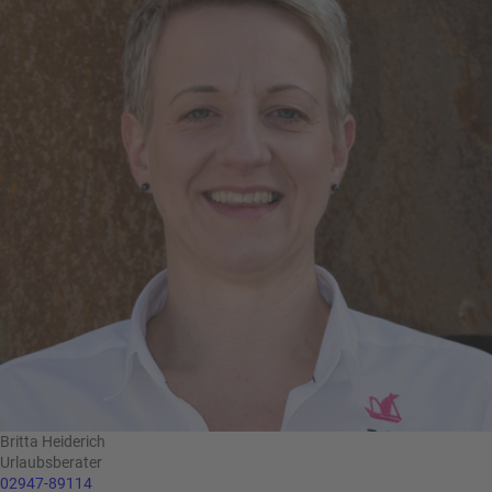
Britta Heiderich
Urlaubsberater
02947-89114