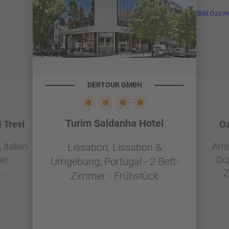
DERTOUR GMBH
Turim Saldanha Hotel
 Trevi
Oz
Italien
Ams
Lissabon, Lissabon &
er
Do
Umgebung, Portugal - 2-Bett-
Z
Zimmer - Frühstück
g