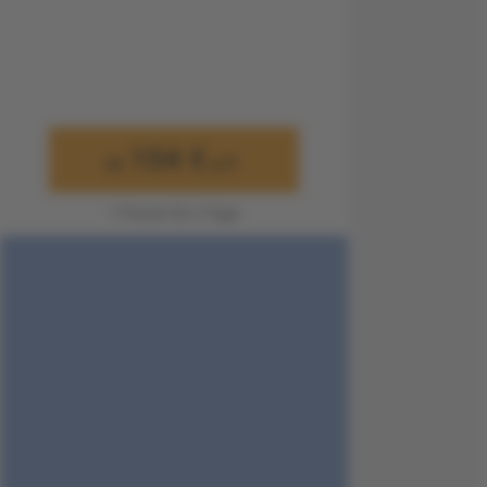
104 €
ab
p.P.
1 Person für 3 Tage