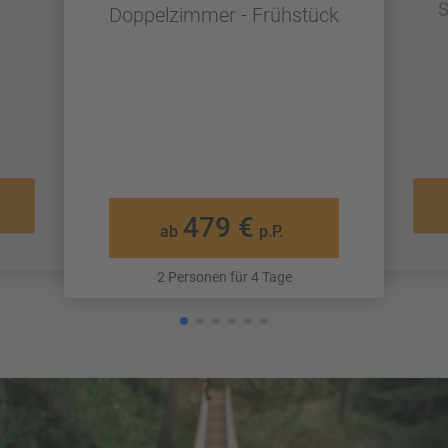
S
Doppelzimmer - Frühstück
479 €
ab
p.P.
2 Personen für 4 Tage