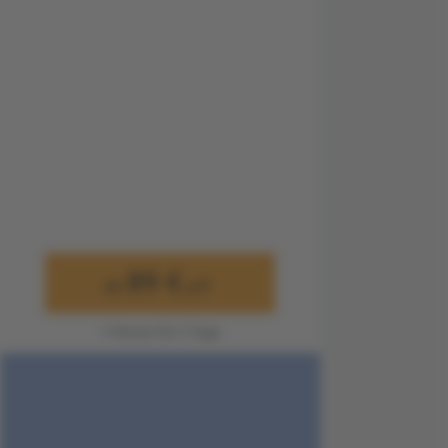
89 €
ab
p.P.
1 Person für 3 Tage