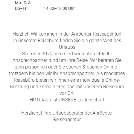
e
r
Mo–Di &
n
Do–Fr:
14:00–18:00 Uhr
ef
U
it
n
s
s
Herzlich Willkommen in der Anröchter Reiseagentur!
e
In unserem Reisebüro finden Sie die ganze Welt des
r
Urlaubs
e
Seit über 30 Jahren sind wir in Anröchte Ihr
P
Ansprechpartner rund um Ihre Reise. Wir beraten Sie
a
gern persönlich oder Sie suchen & buchen Online -
rt
trotzdem bleiben wir Ihr Ansprechpartner. Als modernes
n
Reisebüro bieten wir Ihnen eine individuelle Online-
e
Beratung und kombinieren das mit unserem Reisebüro
r
vor Ort.
IHR Urlaub ist UNSERE Leidenschaft!
Herzlichst Ihre Urlaubsberater der Anröchter
Reiseagentur