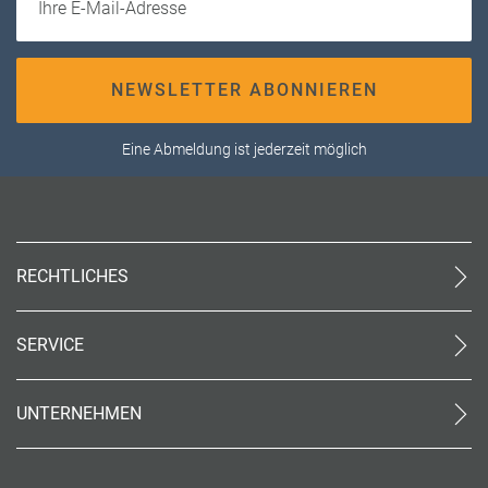
NEWSLETTER ABONNIEREN
Eine Abmeldung ist jederzeit möglich
RECHTLICHES
AGB (stationär)
Online AGB
SERVICE
Datenschutz
Unsere Partner
Impressum
Kontakt
Barrierefreiheit
UNTERNEHMEN
World of Benefits
Code of Conduct (PDF)
Über uns
Cookie-Einstellungen