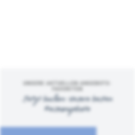
UNSERE AKTUELLEN ANGEBOTS-
FAVORITEN
Jetzt buchen: Unsere besten
Reiseangebote