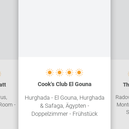
Cook's Club El Gouna
att
Th
rus,
Radovi
Hurghada - El Gouna, Hurghada
 Room -
Mont
& Safaga, Ägypten -
S
Doppelzimmer - Frühstück