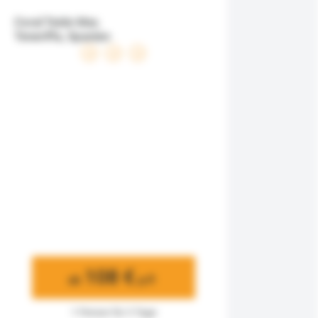
Coral Teide Mar,
Teneriffa, Spanien
108 €
ab
p.P.
1 Person für 3 Tage