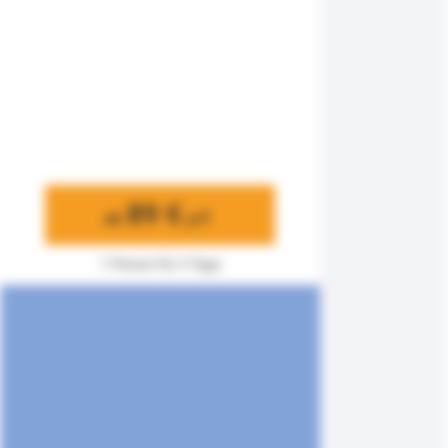
89 €
ab
p.P.
1 Person für 3 Tage