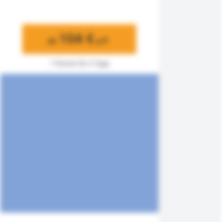
104 €
ab
p.P.
1 Person für 3 Tage