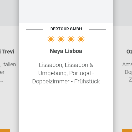
DERTOUR GMBH
Neya Lisboa
 Trevi
Oz
Italien
Ams
Lissabon, Lissabon &
er
Do
Umgebung, Portugal -
Z
Doppelzimmer - Frühstück
g