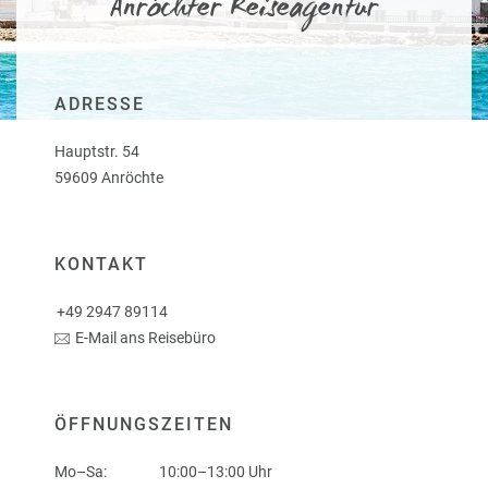
Anröchter Reiseagentur
a
r
at
h
s
rt
L
e
a
R
n
ADRESSE
st
e
M
i
Hauptstr. 54
in
s
59609 Anröchte
ut
e
e
e
U
x
rl
p
KONTAKT
a
e
u
rt
+49 2947 89114
b
e
E-Mail ans Reisebüro
n
W
o
or
n
ld
t
ÖFFNUNGSZEITEN
of
o
B
u
Mo–Sa:
10:00–13:00 Uhr