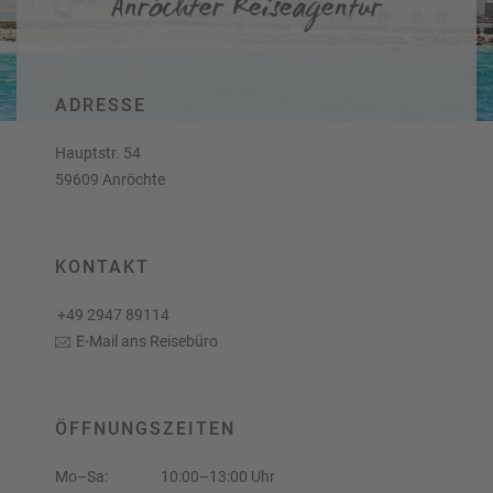
Anröchter Reiseagentur
a
r
at
h
s
rt
L
e
a
R
n
ADRESSE
st
e
M
i
Hauptstr. 54
in
s
59609 Anröchte
ut
e
e
e
U
x
rl
p
KONTAKT
a
e
u
rt
+49 2947 89114
b
e
E-Mail ans Reisebüro
n
W
o
or
n
ld
t
ÖFFNUNGSZEITEN
of
o
B
u
Mo–Sa:
10:00–13:00 Uhr