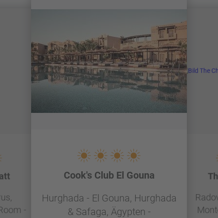
Cook's Club El Gouna
att
Th
rus,
Radovi
Hurghada - El Gouna, Hurghada
 Room -
Mont
& Safaga, Ägypten -