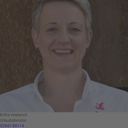
Britta Heiderich
Urlaubsberater
02947-89114