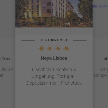
DERTOUR GMBH
Neya Lisboa
 Trevi
n
Italien
Ams
Lissabon, Lissabon &
er
Doppel
Umgebung, Portugal -
Doppelzimmer - Frühstück
g