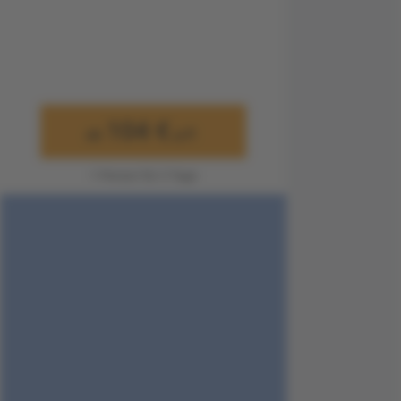
104 €
ab
p.P.
1 Person für 3 Tage