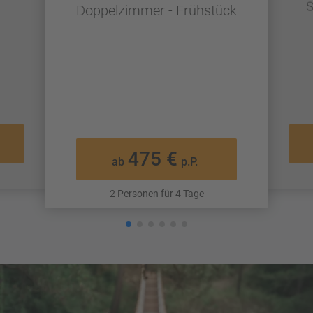
S
Doppelzimmer - Frühstück
475 €
ab
p.P.
2 Personen für 4 Tage