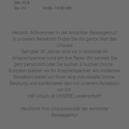
e
r
Mo–Di &
n
Do–Fr:
14:00–18:00 Uhr
ef
U
it
n
s
s
Herzlich Willkommen in der Anröchter Reiseagentur!
e
In unserem Reisebüro finden Sie die ganze Welt des
r
Urlaubs
e
Seit über 30 Jahren sind wir in Anröchte Ihr
P
Ansprechpartner rund um Ihre Reise. Wir beraten Sie
a
gern persönlich oder Sie suchen & buchen Online -
rt
trotzdem bleiben wir Ihr Ansprechpartner. Als modernes
n
Reisebüro bieten wir Ihnen eine individuelle Online-
e
Beratung und kombinieren das mit unserem Reisebüro
r
vor Ort.
IHR Urlaub ist UNSERE Leidenschaft!
Herzlichst Ihre Urlaubsberater der Anröchter
Reiseagentur