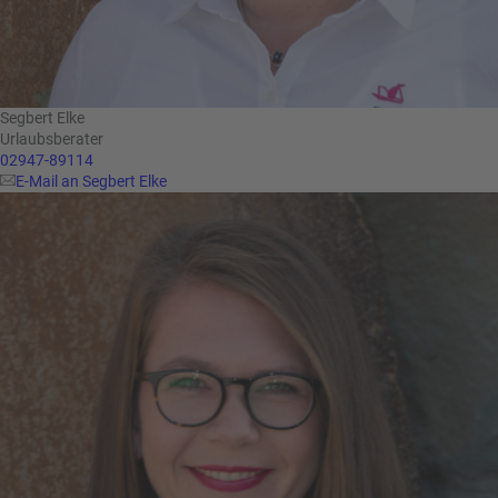
Segbert Elke
Urlaubsberater
02947-89114
E-Mail an Segbert Elke