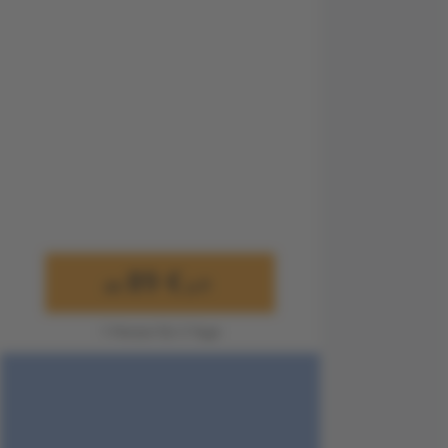
89 €
ab
p.P.
1 Person für 3 Tage